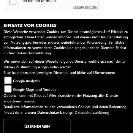
Friendly Captcha
WICHTIGE Informationen zum Datenschutz
EINSATZ VON COOKIES
Aus den eingegebenen Daten wird eine E-Mail erstellt, welche an
Diese Webseite verwendet Cookies, um Dir ein bestmögliches Surf-Erlebnis zu
ermöglichen. Diese Daten werden erhoben und dienen nicht für die Erstellung
uns gesendet und gespeichert wird. Dazu und um auch
von Nutzungsprofilen oder anderer weiterführender Verwendung. Sämtliche
entsprechend auf Ihre Anfrage reagieren zu können, müssen wir
Informationen zu verwendeten Cookies und eingebundenen Diensten findest
Ihre E-Mail-Adresse abfragen. Alle weiteren eingegebenen Daten
du hier:
Datenschutzerklärung
erleichtern uns die Beantwortung ihrer Anfrage, sind jedoch nicht
Wir verwenden auf dieser Website folgende Dienste, welche erst nach deiner
verpflichtend. Ihre Daten werden selbstverständlich nur zur
aktiven Zustimmung eingebunden werden.
Beantwortung Ihrer Anfrage verwendet und nicht an Dritte
Bitte hake dazu den jeweiligen Dienst an und klicke auf Übernehmen:
weitergegeben. Unsere Datenschutzerklärung finden Sie unter
Google Analytics
folgendem Link:
Datenschutzerklärung
Google Maps und Youtube
Sie können der Speicherung Ihrer personenbezogenen Daten
Optional kann mit Klick auf Alles akzeptieren der Nutzung aller Dienste
jederzeit für die Zukunft widersprechen oder die Löschung Ihrer
zugestimmt werden
Daten verlangen. Wir werden Ihre Daten in diesem Fall
Detailierte Informationen zu den verwendeten Cookies und deren Bedeutung
unverzüglich löschen, sofern nicht unser berechtigtes Interesse oder
findest du in unserer Datenschutzerklärung:
Datenschutzerklärung
gesetzliche Aufbewahrungspflichten der Löschung entgegenstehen.
ÜBERNEHMEN