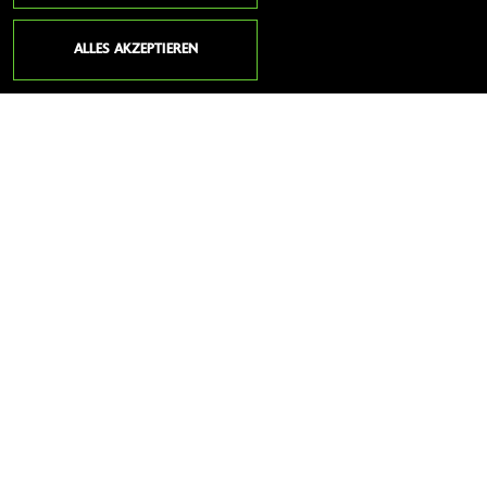
SENDEN
ALLES AKZEPTIEREN
ANSCHRIFT
MOTOSPEED BONSACK
Im Vorwerk 29
36456 Barchfeld
Deutschland
Telefon:
0049 (0)36961 / 73 44 62
Fax:
0049 (0)36961 / 73 44 63
Website:
http://www.motospeed-bonsack.de